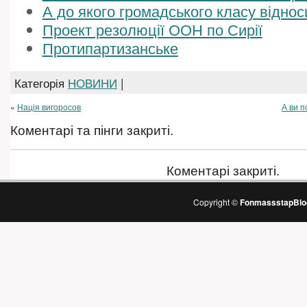
А до якого громадського класу віднос
Проект резолюції ООН по Сирії
Протипартизанське
Категорія
НОВИНИ
|
«
Нація вигоросов
А ви 
Коментарі та пінги закриті.
Коментарі закриті.
Copyright ©
FonmassstapBlo