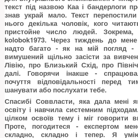
текст під назвою Каа і бандерлоги пр
знав украй мало. Текст перепостили
нього декілька чоловік, кого читаю
пристойне число людей. Зокрема,
kolobok1973. Через тиждень до мене
надто багато - як на мій погляд -
вимушений щільно засісти за вивчен
Лівію, про Близький Схід, про Півні
далі. Говорячи інакше - спрацюва
почуття відповідальності перед т
шанувати або послухати тебе.
Спасибі Соввласти, яка дала мені я
освіту і навчила системним підходам
цілком освоїв тему і міг говорити в
Проте, погодитеся - експертом ме
складно, складно і тепер. Я ум