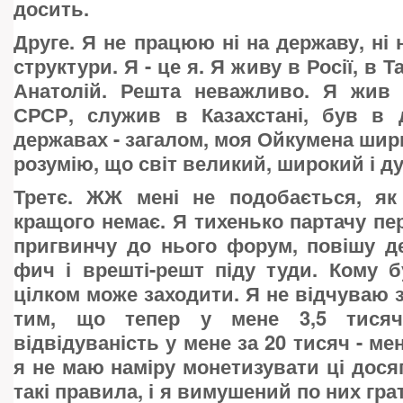
досить.
Друге. Я не працюю ні на державу, ні н
структури. Я - це я. Я живу в Росії, в Т
Анатолій. Решта неважливо. Я жив 
СРСР, служив в Казахстані, був в 
державах - загалом, моя Ойкумена ширша
розумію, що світ великий, широкий і ду
Третє. ЖЖ мені не подобається, як
кращого немає. Я тихенько партачу пе
пригвинчу до нього форум, повішу д
фич і врешті-решт піду туди. Кому б
цілком може заходити. Я не відчуваю 
тим, що тепер у мене 3,5 тисяч
відвідуваність у мене за 20 тисяч - мен
я не маю наміру монетизувати ці дося
такі правила, і я вимушений по них грат