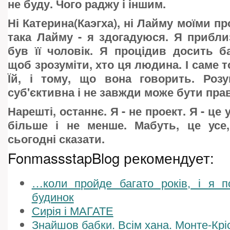
не буду. Чого раджу і іншим.
Ні Катерина(Каэгха), ні Лайму моїми пр
така Лайму - я здогадуюся. Я прибли
був її чоловік. Я процідив досить ба
щоб зрозуміти, хто ця людина. І саме т
Їй, і тому, що вона говорить. Роз
суб'єктивна і не завжди може бути права
Нарешті, останнє. Я - не проект. Я - це
більше і не менше. Мабуть, це ус
сьогодні сказати.
FonmassstapBlog рекомендует:
…коли пройде багато років, і я п
будинок
Сирія і МАГАТЕ
Знайшов бабки. Всім хана. Монте-Крі