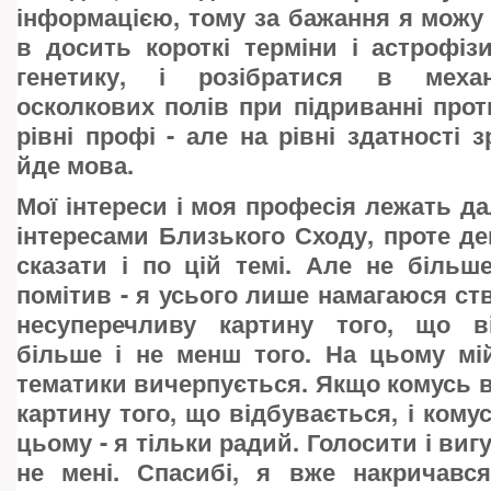
інформацією, тому за бажання я можу 
в досить короткі терміни і астрофізи
генетику, і розібратися в механ
осколкових полів при підриванні прот
рівні профі - але на рівні здатності 
йде мова.
Мої інтереси і моя професія лежать да
інтересами Близького Сходу, проте д
сказати і по цій темі. Але не більш
помітив - я усього лише намагаюся ств
несуперечливу картину того, що в
більше і не менш того. На цьому мій
тематики вичерпується. Якщо комусь 
картину того, що відбувається, і кому
цьому - я тільки радий. Голосити і вигу
не мені. Спасибі, я вже накричався