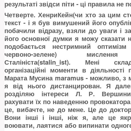
результаті звідси піти - ці правила не п
Четверте. ХенриКейн(чи хто за цим сто
текст - і я був вимушений його опублі
побачили відразу, взяли до уваги і з
його основної думки я можу сказати н
подобається нестримний оптимізм 
червоно-зелене) мислення
Сталініста(stalin_ist). Мені скл
організаційні моменти в діяльності
Марата Мусина maramus - можливо, з мо
я від нього дистанцирован. Я дал
розділяю інтереси Л. Р. Вершинин
рахувати їх по наведенню провокатора
це, вибачте, не до мене. Це до доктор
Вони інші і інші, ніж я, але це як
воювати, лаятися або випинати одног