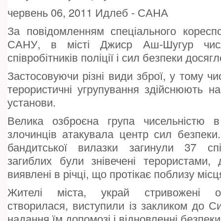
червень 06, 2011 Идлеб - САНА
За повідомленням спеціального кореспо
САНУ, в місті Джиср Аш-Шугур чис
співробітників поліції і сил безпеки досягл
Застосовуючи різні види зброї, у тому чи
терористичні угрупування здійснюють н
установи.
Велика озброєна група чисельністю в
злочинців атакувала центр сил безпеки. 
бандитської вилазки загинули 37 спів
загиблих були знівечені терористами, 
виявлені в річці, що протікає поблизу місця
Жителі міста, украй стривожені о
створилася, виступили із закликом до Си
надання їм допомозі і відновленні безпеки