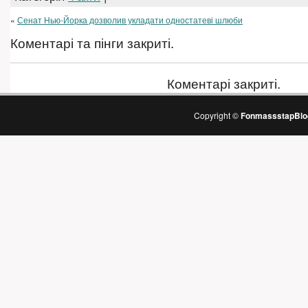
«
Сенат Нью-Йорка дозволив укладати одностатеві шлюби
Коментарі та пінги закриті.
Коментарі закриті.
Copyright ©
FonmassstapBlo