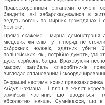
Правоохоронними органами оточені ок
бандитів, які забарикадувалися в жит
ведуть вогонь по мирних громадянах і с
безпеки.
Прямо скажемо - мирна демонстрація 
місцевих жителів тут і поряд не стояли
озброєних чоловік, здатних убити 
поліцейських, які, потрібно думати, умію
дуже серйозна банда. Враховуючи неспод
масову загибель співробітників пра
виглядає спланованим і скоординированн
Вчорашні нестямні крики правозахисника 
Абдул-Рахмана - і плач в жилет коресп
армійські частини, що вводяться, т
абсолютно інакше. Сумніваюся, що в п