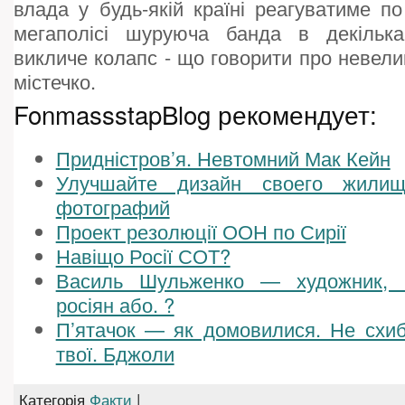
влада у будь-якій країні реагуватиме по
мегаполісі шуруюча банда в декілька
викличе колапс - що говорити про невели
містечко.
FonmassstapBlog рекомендует:
Придністров’я. Невтомний Мак Кейн
Улучшайте дизайн своего жил
фотографий
Проект резолюції ООН по Сирії
Навіщо Росії СОТ?
Василь Шульженко — художник, 
росіян або. ?
П’ятачок — як домовилися. Не схиб
твої. Бджоли
Категорія
Факти
|