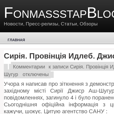
FonmassstapBlo
Новости, Пресс-релизы, Статьи, Обзоры
ГЛАВНАЯ
Сирія. Провінція Идлеб. Дж
Комментарии
к записи Сирія. Провінція 
Шугур
отключены
Учора я написав про зіткнення з демонстр
західному місті Сирії Джиср Аш-Шуг
повідомленнях, загинуло 4 і було поранен
Сьогоднішня офіційна інформація з ць
кажучи, шокує. Цитую агентство САНУ :