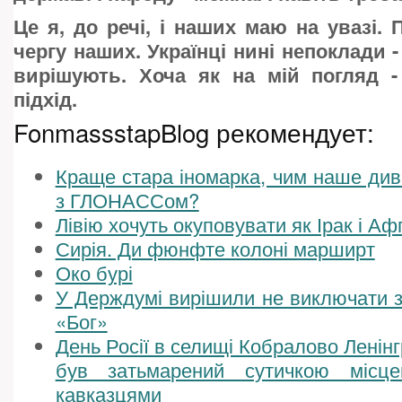
Це я, до речі, і наших маю на увазі.
чергу наших. Українці нині непоклади 
вирішують. Хоча як на мій погляд -
підхід.
FonmassstapBlog рекомендует:
Краще стара іномарка, чим наше диво
з ГЛОНАССом?
Лівію хочуть окуповувати як Ірак і Аф
Сирія. Ди фюнфте колоні марширт
Око бурі
У Держдумі вирішили не виключати з
«Бог»
День Росії в селищі Кобралово Ленінг
був затьмарений сутичкою місце
кавказцями