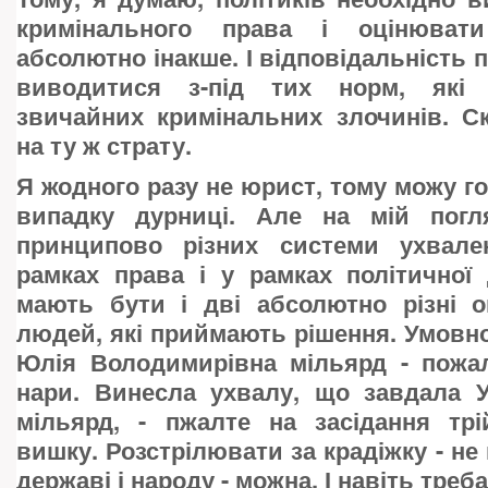
кримінального права і оцінювати
абсолютно інакше. І відповідальність 
виводитися з-під тих норм, які 
звичайних кримінальних злочинів. С
на ту ж страту.
Я жодного разу не юрист, тому можу г
випадку дурниці. Але на мій погл
принципово різних системи ухвале
рамках права і у рамках політичної 
мають бути і дві абсолютно різні о
людей, які приймають рішення. Умовно
Юлія Володимирівна мільярд - пожал
нари. Винесла ухвалу, що завдала У
мільярд, - пжалте на засідання трі
вишку. Розстрілювати за крадіжку - не
державі і народу - можна. І навіть треба