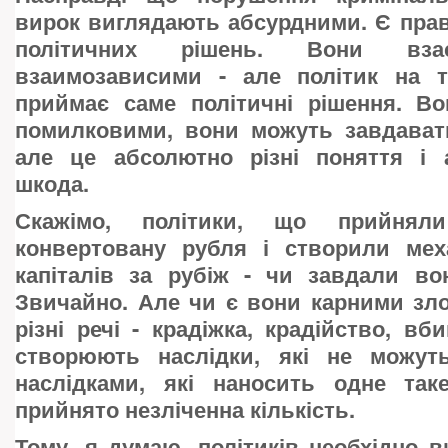
вирок виглядають абсурдними. Є прав
політичних рішень. Вони взає
взаимозависими - але політик на т
приймає саме політичні рішення. В
помилковими, вони можуть завдавати
але це абсолютно різні поняття і 
шкода.
Скажімо, політики, що прийнял
конвертовану рубля і створили мех
капіталів за рубіж - чи завдали во
Звичайно. Але чи є вони карними зл
різні речі - крадіжка, крадійство, вб
створюють наслідки, які не можут
наслідками, які наносить одне так
прийнято незліченна кількість.
Тому, я думаю, політиків необхідно ви