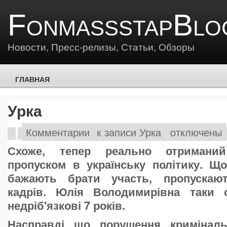
FonmassstapBlo
Новости, Пресс-релизы, Статьи, Обзоры
ГЛАВНАЯ
Урка
Комментарии
к записи Урка
отключены
Схоже, тепер реально отриманий
пропуском в українську політику. Щ
бажають брати участь, пропускаю
кадрів. Юлія Володимирівна таки 
недріб'язкові 7 років.
Насправді що порушення криміналь