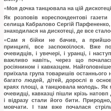
«
Моя дочка танцювала на цій дискотец
Як розповів кореспондентові газет
селища Кабралово Сергій Парфененко, 
знаходилася на дискотеці, де все стало
«
Сам я бійки не бачив, а прийшов
принципі, все заспокоїлося. Вже п
очевидців, і увечері, і уранці, і насту
важливо навіть, через що почалас
росіянином і кавказцем. Найголовніше
приїхала група товаришів останнього н
багато людей, дітей, дорослі в осн
краях площі, а танцювала молодь. Як 
очевидці, кавказці пішли крізь натовп
і відразу стали його бити. Природн
мовчати. І там вже почалася стріль