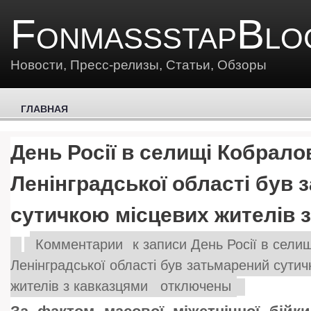
FonmassstapBlo
Новости, Пресс-релизы, Статьи, Обзоры
ГЛАВНАЯ
День Росії в селищі Кобрало
Ленінградської області був 
сутичкою місцевих жителів 
Комментарии
к записи День Росії в сели
Ленінградської області був затьмарений сути
жителів з кавказцями
отключены
За фактом масової міжетнічної бійк