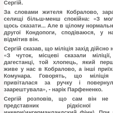
Сергій.
За словами жителя Кобралово, зар
селищі більш-менш спокійна: «З мо
щось сказати... Але в цілому нормальн
другої Кондопоги, сподіваюся, у н
відмітив він.
Сергій сказав, що міліція захід дійсно
«З чуток, місцеві сказали міліці
дагестанці, той хлопець, який пер
живе у нас в Кобралово, а інші приїх
Комунара. Говорять, що міліція 
привіталася за ручку і повернул
заарештувала», - нарік Парфененко.
Сергій розповів, що сам він не р
представник рідкісної нац
инкери(ингерманландский фінн). При