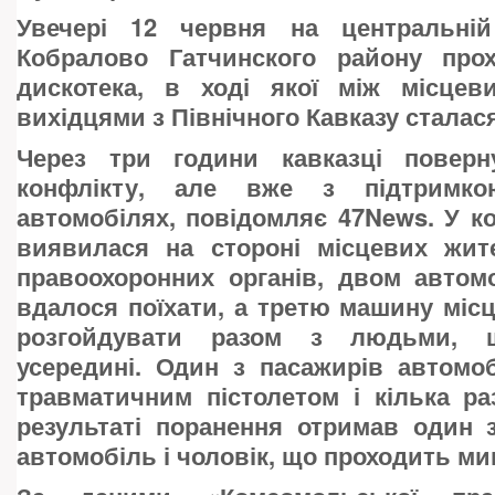
Увечері 12 червня на центральні
Кобралово Гатчинского району про
дискотека, в ході якої між місце
вихідцями з Північного Кавказу сталася
Через три години кавказці поверн
конфлікту, але вже з підтримк
автомобілях, повідомляє 47News. У ко
виявилася на стороні місцевих жит
правоохоронних органів, двом автом
вдалося поїхати, а третю машину місц
розгойдувати разом з людьми, щ
усередині. Один з пасажирів автомо
травматичним пістолетом і кілька ра
результаті поранення отримав один 
автомобіль і чоловік, що проходить ми