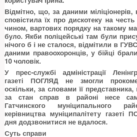
користувач Ірина.
Відмітно, що, за даними міліціонерів,
сповістила їх про дискотеку на честь 
чином, вартових порядку на такому ма
було. Якби поліцейські там були прис
нічого б і не сталося, відмітили в ГУВ
даними правоохоронців, у бійці брал
10 чоловік.
У прес-службі адміністрації Ленінг
газеті ПОГЛЯД не змогли прокоме
оскільки, за словами її представника,
за стан справ в районі несе саме
Гатчинского муніципального р
керівництва муніципалітету газеті 
дня додзвонитися не вдалося.
Суть справи