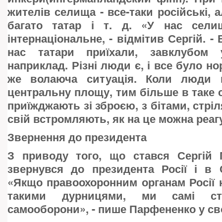
жителів селища - все-таки російські, ал
багато татар і т. д. «У нас сели
інтернаціональне, - відмітив Сергій. - 
нас татари приїхали, завклубом 
наприклад. Різні люди є, і все було н
же волаюча ситуація. Коли люди 
центральну площу, тим більше в таке с
приїжджають зі зброєю, з бітами, стрі
свій встромляють, як на це можна реаг
Звернення до президента
З приводу того, що стався Сергій
звернувся до президента Росії і в 
«Якщо правоохоронним органам Росії 
такими дурницями, ми самі ст
самооборони», - пише Парфененко у св