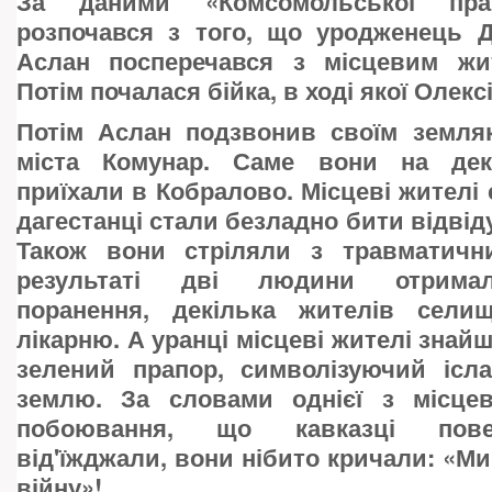
За даними «Комсомольської прав
розпочався з того, що уродженець Д
Аслан посперечався з місцевим жи
Потім почалася бійка, в ході якої Олек
Потім Аслан подзвонив своїм земляк
міста Комунар. Саме вони на дек
приїхали в Кобралово. Місцеві жителі
дагестанці стали безладно бити відвід
Також вони стріляли з травматични
результаті дві людини отримал
поранення, декілька жителів сели
лікарню. А уранці місцеві жителі знайш
зелений прапор, символізуючий ісла
землю. За словами однієї з місце
побоювання, що кавказці пове
від'їжджали, вони нібито кричали: «М
війну»!