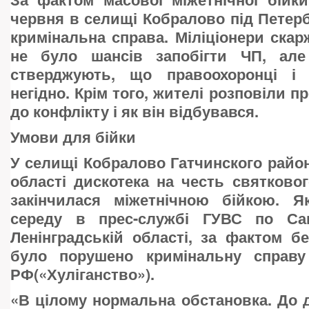
червня в селищі Кобралово під Петер
кримінальна справа. Міліціонери скар
не було шансів запобігти ЧП, але
стверджують, що правоохоронці і 
негідно. Крім того, жителі розповіли п
до конфлікту і як він відбувався.
Умови для бійки
У селищі Кобралово Гатчинского район
області дискотека на честь святково
закінчилася міжетнічною бійкою. 
середу в прес-службі ГУВС по Сан
Ленінградській області, за фактом б
було порушено кримінальну справу
РФ(«Хуліганство»).
«
В цілому нормальна обстановка. До д