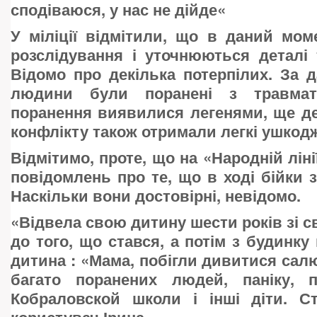
сподіваюся, у нас не дійде«
У міліції відмітили, що в даний мо
розслідування і уточнюються деталі 
Відомо про декілька потерпілих. За 
людини були поранені з травмати
поранення виявилися легенями, ще де
конфлікту також отримали легкі ушкодж
Відмітимо, проте, що на «Народній ліні
повідомлень про те, що в ході бійки 
Наскільки вони достовірні, невідомо.
«
Відвела свою дитину шести років зі с
до того, що стався, а потім з будинку
дитина : «Мама, побігли дивитися салю
багато поранених людей, паніку, 
Кобраловской школи і інші діти. С