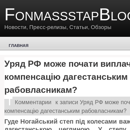
FonmassstapBlo
Новости, Пресс-релизы, Статьи, Обзоры
ГЛАВНАЯ
Уряд РФ може почати випла
компенсацію дагестанським
рабовласникам?
Комментарии
к записи Уряд РФ може поч
компенсацію дагестанським рабовласникам?
Гуде Ногайський степ під колесами важ
дагестанською цеглиною. У степу