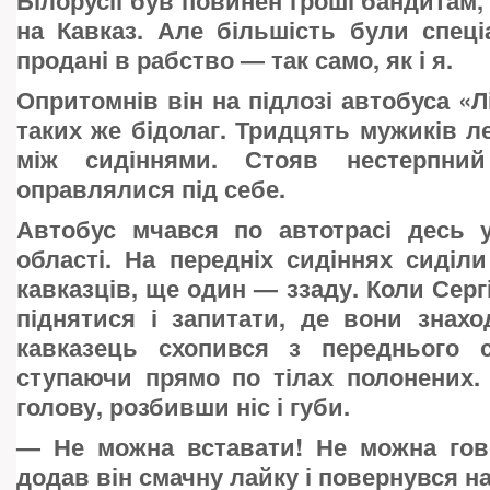
Білорусії був повинен гроші бандитам,
на Кавказ. Але більшість були спеці
продані в рабство — так само, як і я.
Опритомнів він на підлозі автобуса «Л
таких же бідолаг. Тридцять мужиків ле
між сидіннями. Стояв нестерпни
оправлялися під себе.
Автобус мчався по автотрасі десь у
області. На передніх сидіннях сиділи
кавказців, ще один — ззаду. Коли Серг
піднятися і запитати, де вони знах
кавказець схопився з переднього си
ступаючи прямо по тілах полонених.
голову, розбивши ніс і губи.
—
Не можна вставати! Не можна гов
додав він смачну лайку і повернувся на