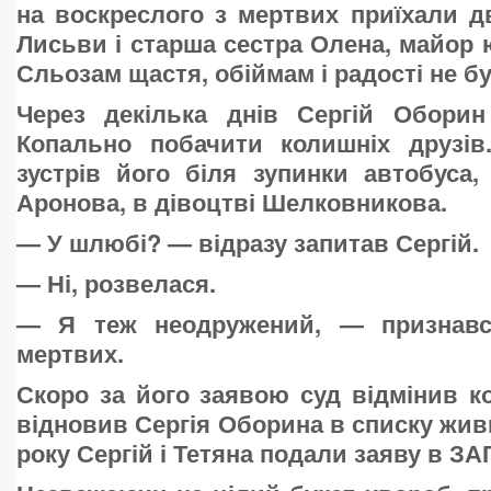
на воскреслого з мертвих приїхали д
Лисьви і старша сестра Олена, майор ю
Сльозам щастя, обіймам і радості не б
Через декілька днів Сергій Оборин
Копально побачити колишніх друзів
зустрів його біля зупинки автобуса
Аронова, в дівоцтві Шелковникова.
—
У шлюбі? — відразу запитав Сергій.
—
Ні, розвелася.
—
Я теж неодружений, — признавс
мертвих.
Скоро за його заявою суд відмінив к
відновив Сергія Оборина в списку живи
року Сергій і Тетяна подали заяву в ЗА