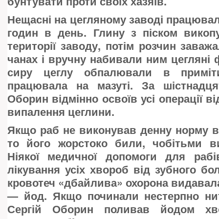
бунтувати проти своїх хазяїв.
Нещасні на цегляному заводі працюва
годин в день. Глину з піском викоп
території заводу, потім розчин заваж
чанах і вручну набивали ним цегляні
сиру цеглу обпалювали в приміти
працювала на мазуті. За шістнадця
Оборин відмінно освоїв усі операції в
випалення цеглини.
Якщо раб не виконував денну норму в 
то його жорстоко били, чобітьми в
Ніякої медичної допомоги для раб
лікування усіх хвороб від зубного бо
кровотеч «дбайлива» охорона видавала 
— йод. Якщо починали нестерпно нит
Сергій Оборин поливав йодом хв