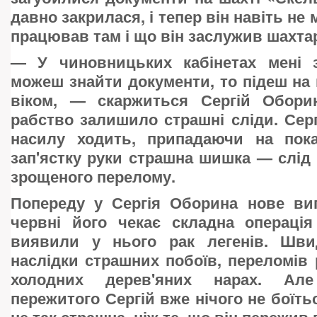
давно закрилася, і тепер він навіть не
працював там і що він заслужив шахта
—
У чиновницьких кабінетах мені 
можеш знайти документи, то підеш на п
віком, — скаржиться Сергій Оборин
рабство залишило страшні сліди. Се
насилу ходить, припадаючи на пока
зап'ястку руки страшна шишка — слід
зрощеного перелому.
Попереду у Сергія Оборина нове в
червні його чекає складна операція
виявили у нього рак легенів. Шви
наслідки страшних побоїв, переломів 
холодних дерев'яних нарах. Але
пережитого Сергій вже нічого не боїть