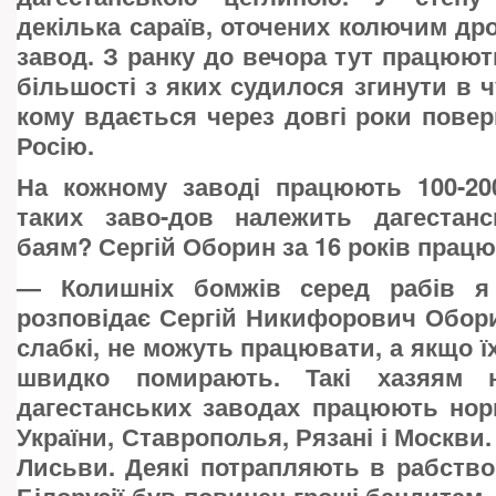
декілька сараїв, оточених колючим др
завод. З ранку до вечора тут працюють
більшості з яких судилося згинути в ч
кому вдається через довгі роки пове
Росію.
На кожному заводі працюють 100-200
таких заво-дов належить дагестан
баям? Сергій Оборин за 16 років працю
—
Колишніх бомжів серед рабів я
розповідає Сергій Никифорович Обор
слабкі, не можуть працювати, а якщо ї
швидко помирають. Такі хазяям н
дагестанських заводах працюють нор
України, Ставрополья, Рязані і Москви.
Лисьви. Деякі потрапляють в рабство 