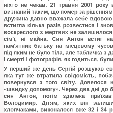
ніхто не чекав. 21 травня 2001 року 
визнаний таким, що помер за рішенням 
Дружина давно вважала себе вдовою 
встигла кілька разів розвестися і зно
воскреслого з мертвих не залишилося н
сім'ї, ні майна. Син Антон встиг н
пам'ятник батьку на місцевому чусо
під яким не було тіла, але табличка з
і смерті і фотографія, як годиться, були
У перший же день Сергій розшукав с
яка тут же втратила свідомість, поб
повернувся з того світу. Довелося 
«швидку допомогу». Через два дні до 
син Антон, потім здалека приїх
Володимир. Дітям, яких він залиши
хлопчаками, виконалося вже 32 і 34 