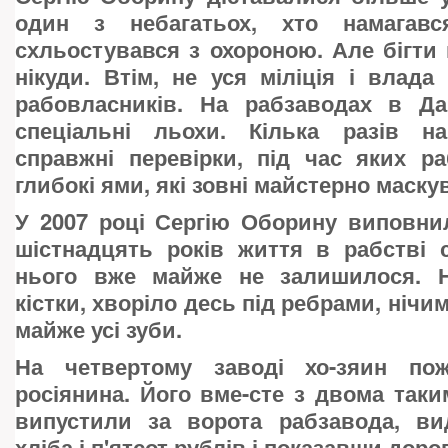
один з небагатьох, хто намагавс
схльостувався з охороною. Але бігти 
нікуди. Втім, не уся міліція і влада
рабовласників. На рабзаводах в Даг
спеціальні льохи. Кілька разів н
справжні перевірки, під час яких р
глибокі ями, які зовні майстерно маску
У 2007 році Сергію Оборину виповни
шістнадцять років життя в рабстві 
нього вже майже не залишилося. Н
кістки, хворіло десь під ребрами, нічи
майже усі зуби.
На четвертому заводі хо-зяин пож
росіянина. Його вме-сте з двома так
випустили за ворота рабзавода, в
хліба і п'ятсот рублів і показавши доро