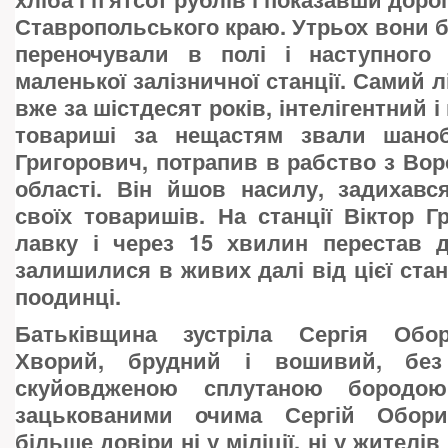
Ставропольського краю. Утрьох вони б
переночували в полі і наступного
маленької залізничної станції. Самий лі
вже за шістдесят років, інтелігентний і
товариші за нещастям звали шано
Григорович, потрапив в рабство з Во
області. Він йшов насилу, задихавс
своїх товаришів. На станції Віктор Г
лавку і через 15 хвилин перестав 
залишилися в живих далі від цієї стан
поодинці.
Батьківщина зустріла Сергія Обор
Хворий, брудний і вошивий, без 
скуйовдженою сплутаною бородою
зацькованими очима Сергій Обор
більше довіри ні у міліції, ні у жителі