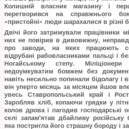
Колишній власник магазину і пер
перетворився на справжнього бо
«пристойні» люди шарахалися в різні б
Двічі його затримували працівники міл
них не повірив в дивовижну, неправд
про заводи, на яких працюють со
відрубані рабовласниками пальці і бе
Ногайському степу. Міліціонери
недоумкуватим бомжем без документ
навіть несильно попинали бідолагу і в
він уперто місяць за місяцем йшов впе
увесь Ставропольський край і Рост
Заробляв хліб, копаючи грядки у літні
колов дрова і лагодив господарські о
селі запам'ятав дбайливу російську
яка постригла його страшну бороду і з