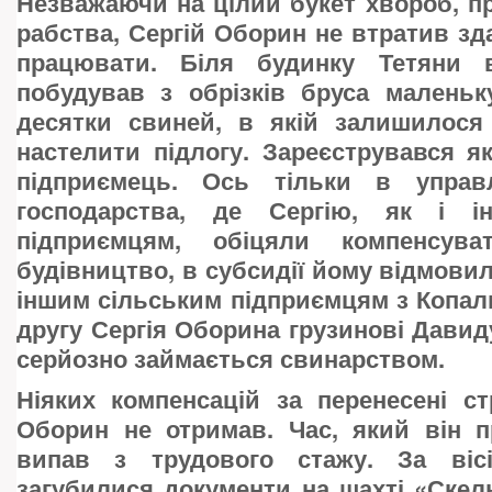
Незважаючи на цілий букет хвороб, п
рабства, Сергій Оборин не втратив зда
працювати. Біля будинку Тетяни 
побудував з обрізків бруса малень
десятки свиней, в якій залишилося
настелити підлогу. Зареєструвався я
підприємець. Ось тільки в управл
господарства, де Сергію, як і і
підприємцям, обіцяли компенсув
будівництво, в субсидії йому відмовил
іншим сільським підприємцям з Копаль
другу Сергія Оборина грузинові Давид
серйозно займається свинарством.
Ніяких компенсацій за перенесені с
Оборин не отримав. Час, який він п
випав з трудового стажу. За вісі
загубилися документи на шахті «Скел