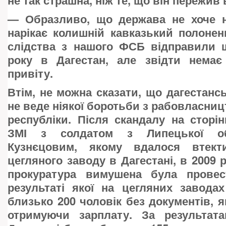
не так страшна, ніж те, що він пережив 
—
Образливо, що держава не хоче 
нарікає колишній кавказький полоне
слідства з нашого ФСБ відправили щ
року в Дагестан, але звідти немає 
привіту.
Втім, не можна сказати, що дагестансь
не веде ніякої боротьби з рабовласниц
республіки. Після скандалу на сторі
ЗМІ з солдатом з Липецької об
Кузнєцовим, якому вдалося втек
цегляного заводу в Дагестані, в 2009 
прокуратура вимушена була провес
результаті якої на цегляних завода
близько 200 чоловік без документів, я
отримуючи зарплату. За результат