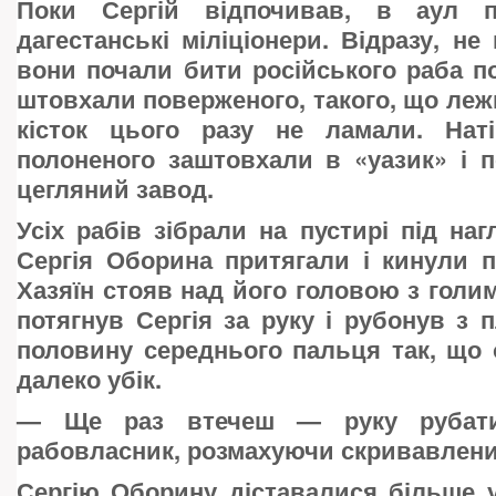
Поки Сергій відпочивав, в аул п
дагестанські міліціонери. Відразу, не
вони почали бити російського раба п
штовхали поверженого, такого, що лежи
кісток цього разу не ламали. Нат
полоненого заштовхали в «уазик» і 
цегляний завод.
Усіх рабів зібрали на пустирі під наг
Сергія Оборина притягали і кинули п
Хазяїн стояв над його головою з голим
потягнув Сергія за руку і рубонув з п
половину середнього пальця так, що 
далеко убік.
—
Ще раз втечеш — руку рубати
рабовласник, розмахуючи скривавлен
Сергію Оборину діставалися більше у