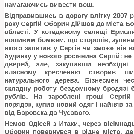
намагаючись вивести вош.
Відправившись в дорогу влітку 2007 ро
року Сергій Оборин дійшов до міста Бо
області. У котеджному селищі Ермол
вошивим бомжем, що сторопів, зупини
якого запитав у Сергія чи зможе він в
будинку у нового росіянина Сергій: не
дверей, але, закупивши необхідні 
власному кресленню створив ши
натурального дерева. Бізнесмен че
складну роботу бездомному бродязі 
рублів. На зароблені гроші Сергі
порядок, купив новий одяг і найняв за
від Боровска до Чусового.
Немов Одісей з Итаки, через вісімнадц
Оборин повернувся в рідне місто, д