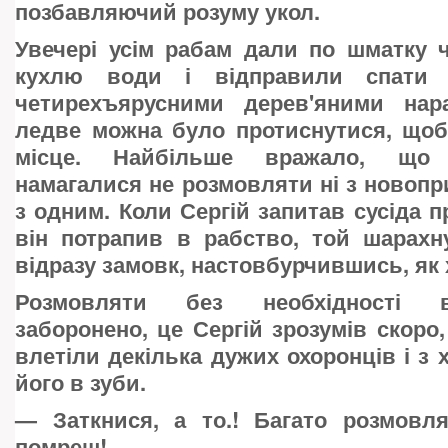
позбавляючий розуму укол.
Увечері усім рабам дали по шматку ч
кухлю води і відправили спати 
четирехъярусними дерев'яними нар
ледве можна було протиснутися, щоб
місце. Найбільше вражало, що
намагалися не розмовляти ні з новопр
з одним. Коли Сергій запитав сусіда пр
він потрапив в рабство, той шарахн
відразу замовк, настовбурчившись, як 
Розмовляти без необхідності в
заборонено, це Сергій зрозумів скоро,
влетіли декілька дужих охоронців і з 
його в зуби.
—
Заткнися, а то.! Багато розмов
помреш!