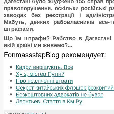
Дагестані було збуджено 155 справ про
правопорушення, оскільки російські р
заводах без реєстрації і адміністр
Мабуть, деяких рабовласників все-
штрафами.
Що їм штрафи? Рабство в Дагестані 
якій країні ми живемо?...
FonmassstapBlog рекомендует:
Кадри вирішують. Все
Ху з, містер Путін?
Про незліченні втрати
Секрет китайських флэшек розкритий
Безкоштовних адвокатів не буває
Леонтьев. Стаття в Км.Ру
Категорія
НОВИНИ
|