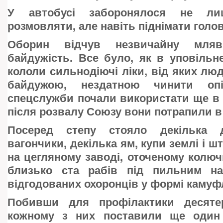
У автобусі заборонялося не ли
розмовляти, але навіть піднімати голов
Оборин відчув незвичайну мляві
байдужість. Все було, як в уповільн
кололи сильнодіючі ліки, від яких люд
байдужою, нездатною чинити опі
спецслужби почали використати ще в с
після розвалу Союзу вони потрапили в
Посеред степу стояло декілька 
вагончики, декілька ям, купи землі і ш
на цегляному заводі, оточеному колю
близько ста рабів під пильним н
відгодованих охоронців у формі камуф
Побивши для профілактики десятер
кожному з них поставили ще один