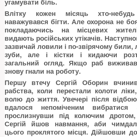
угамувати біль.
Влітку кожен місяць хто-небудь
наважувався бігти. Але охорона не боя
покладаючись на місцевих жител
видають російських утікачів. Наступно
зазвичай ловили і по-звірячому били,
зуби, але і кістки і кидаючи роз
загальний огляд. Якщо раб виживав
знову гнали на роботу.
Першу втечу Сергій Оборин вчинив
рабства, коли перестали колоти лік
волю до життя. Увечері після відбо
вдалося непоміченим вибратися 
прослизнувши під колючим дротом,
Сергій йшов навмання, аби чимдал
цього проклятого місця. Дійшовши до 