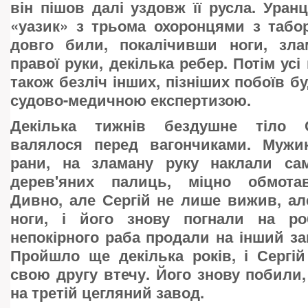
він пішов далі уздовж її русла. Уранц
«уазик» з трьома охоронцями з табор
довго били, покалічивши ноги, зла
правої руки, декілька ребер. Потім усі
також безліч інших, пізніших побоїв б
судово-медичною експертизою.
Декілька тижнів бездушне тіло 
валялося перед вагончиками. Мужи
рани, на зламану руку наклали са
дерев'яних палиць, міцно обмотав
Дивно, але Сергій не лише вижив, ал
ноги, і його знову погнали на ро
непокірного раба продали на інший з
Пройшло ще декілька років, і Сергі
свою другу втечу. Його знову побили,
на третій цегляний завод.