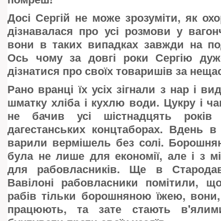
Досі Сергій не може зрозуміти, як ох
дізнавалася про усі розмови у вагон
вони в таких випадках завжди на по
Ось чому за довгі роки Сергію ду
дізнатися про своїх товаришів за неща
Рано вранці їх усіх зігнали з нар і ви
шматку хліба і кухлю води. Цукру і ч
не бачив усі шістнадцять років
дагестанських концтаборах. Вдень в
варили вермішель без солі. Борошнян
була не лише для економії, але і з м
для рабовласників. Ще в Стародав
Вавілоні рабовласники помітили, щ
рабів тільки борошняною їжею, вони,
працюють, та зате стають в'ялим