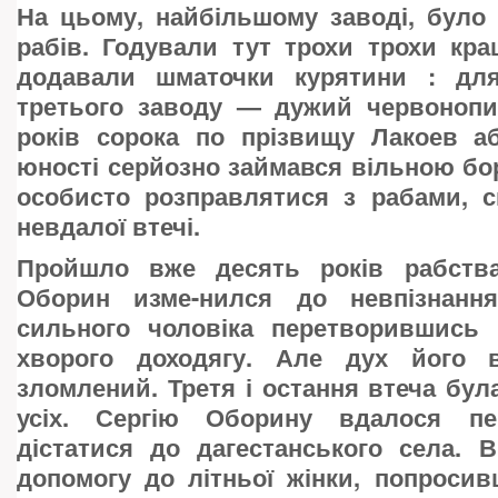
На цьому, найбільшому заводі, було
рабів. Годували тут трохи трохи кр
додавали шматочки курятини : для
третього заводу — дужий червонопи
років сорока по прізвищу Лакоев 
юності серйозно займався вільною б
особисто розправлятися з рабами, с
невдалої втечі.
Пройшло вже десять років рабства
Оборин изме-нился до невпізнання
сильного чоловіка перетворившись 
хворого доходягу. Але дух його
зломлений. Третя і остання втеча бул
усіх. Сергію Оборину вдалося пе
дістатися до дагестанського села. 
допомогу до літньої жінки, попросив