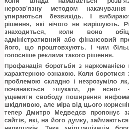
Коли влада намагається розв'яз
нерозв'язну методом накачуванн
упираються безвихідь. І вибираю
рішення, які нічого не вирішують. 
знаходиться, коли воно обіц
адміністративний або фінансовий пр
його, що проштовхують. І чим біль
голосніше реклама такого рішення.
Профанація боротьби з наркоманією 
характерною ознакою. Коли боротися 
проблемою складно і незрозуміло як
починається «шукати, де ясно» 
ущемити свободу поширення инфомац
шкідливою, але міра від цього корисніш
тепер Дмитро Медведєв пропонує з
сайтів, які, на його думку, займаютьс
наркотиків. Така «віртуалізація бо