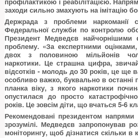
профілактикою і реабілітацією. Напрям
заходи сильно змахують на імітацію б
Держрада з проблеми наркоманії с
Федеральної служби по контролю обо
Президент Медведєв найчорнішими 
проблему. «За експертними оцінками
двох з половиною мільйонів чол
наркотики. Це страшна цифра, звича
відсотків - молодь до 30 років, це ще 
особливо важко, буквально в останні п
планка віку, з якого наркотики почи
опустилася до просто катастрофічно
років. Це зовсім діти, що вчаться 5-6 кл
Рекомендовані президентом напрями 
зрозумілі. Медведєв запропонував р
моніторингу, щоб дізнатися скільки в к