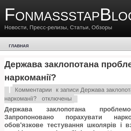
FonmassstapBlo
Новости, Пресс-релизы, Статьи, Обзоры
ГЛАВНАЯ
Держава заклопотана проб
наркоманії?
Комментарии
к записи Держава заклопо
наркоманії?
отключены
Держава заклопотана проблемо
Запропоновано порахувати нарко
обов'язкове тестування школярів і в