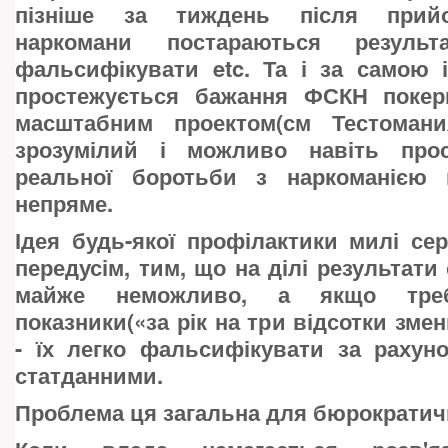
пізніше за тиждень після прийо
наркомани постараються результ
фальсифікувати etc. Та і за самою 
простежується бажання ФСКН покер
масштабним проектом(см Тестомани
зрозумілий і можливо навіть про
реальної боротьби з наркоманією 
непряме.
Ідея будь-якої профілактики милі се
передусім, тим, що на ділі результати
майже неможливо, а якщо требу
показники(«за рік на три відсотки зме
- їх легко фальсифікувати за рахуно
статданними.
Проблема ця загальна для бюрократич