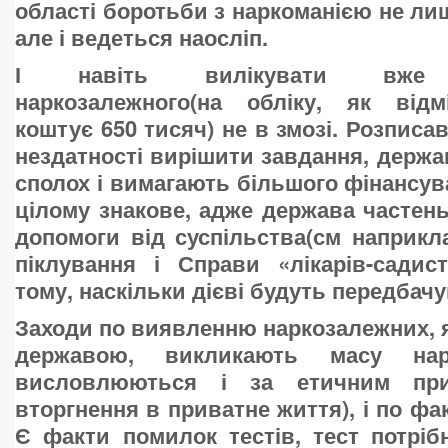
області боротьби з наркоманією не лиш
але і ведеться наосліп.
І навіть вилікувати вже «
наркозалежного(на обліку, як відм
коштує 650 тисяч) не в змозі. Розписа
нездатності вирішити завдання, держав
сполох і вимагають більшого фінансув
цілому знакове, адже держава частеньк
допомоги від суспільства(см наприкл
піклування і Справи «лікарів-садис
тому, наскільки дієві будуть передбачу
Заходи по виявленню наркозалежних, 
державою, викликають масу нарі
висловлюються і за етичним прин
вторгнення в приватне життя), і по фа
Є факти помилок тестів, тест потрі