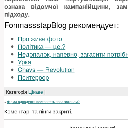
ознака відомчої кампанійщини, зам
підходу.
FonmassstapBlog рекомендует:
Про живе фото
Політика — це.?
Недопалок, напевно, загасити потріб
Урка
Chavs — Revolution
Пситеррор
Категорія
Цікаве
|
«
Фірми-одноденки поставлять поза законом?
Коментарі та пінги закриті.
Коментарі закриті.