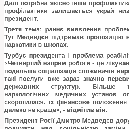
Далі потрібна якісно інша профілактик
профілактики залишається украй низ
президент.
Третя тема: раннє виявлення пробле
Тут Медведєв підтримав пропозицію 
наркотики в школах.
Турбує президента і проблема реабіліт
«Четвертий напрям роботи - це лікуванн
подальша соціалізація споживачів нарк
такі послуги вже зараз значно пере
державних структур. Більше то
наркологічних медичних установ о
скоротилася, їх фінансове положення 
далеко не краще», - відмітив він.
Президент Росії Дмитро Медведєв до
подумати над доцільністю заміни