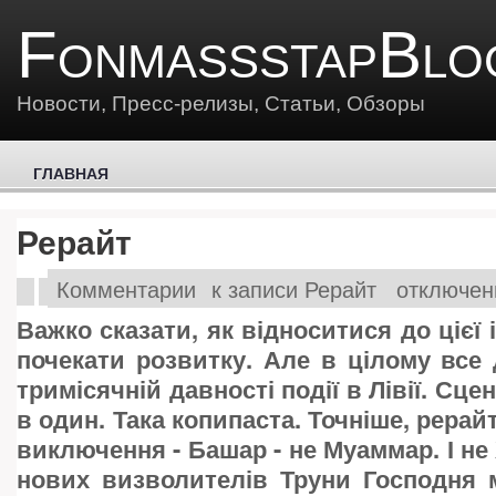
FonmassstapBlo
Новости, Пресс-релизы, Статьи, Обзоры
ГЛАВНАЯ
Рерайт
Комментарии
к записи Рерайт
отключен
Важко сказати, як відноситися до цієї 
почекати розвитку. Але в цілому все
тримісячній давності події в Лівії. Сце
в один. Така копипаста. Точніше, рерайт
виключення - Башар - не Муаммар. І не Х
нових визволителів Труни Господня 