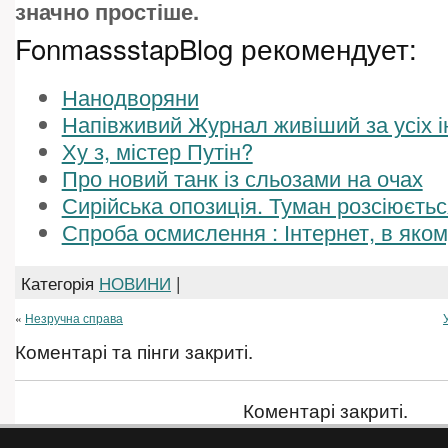
значно простіше.
FonmassstapBlog рекомендует:
Нанодворяни
Напівживий Журнал живіший за усіх 
Ху з, містер Путін?
Про новий танк із сльозами на очах
Сирійська опозиція. Туман розсіюєтьс
Спроба осмислення : Інтернет, в яко
Категорія
НОВИНИ
|
«
Незручна справа
Коментарі та пінги закриті.
Коментарі закриті.