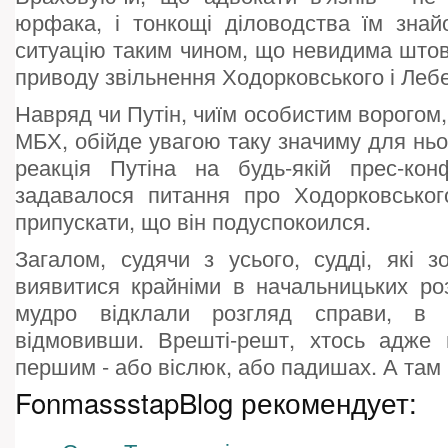
юрфака, і тонкощі діловодства їм знайо
ситуацію таким чином, що невидима штов
приводу звільнення Ходорковського і Леб
Навряд чи Путін, чиїм особистим ворогом, 
МБХ, обійде увагою таку значиму для ньо
реакція Путіна на будь-якій прес-конф
задавалося питання про Ходорковськог
припускати, що він подуспокоился.
Загалом, судячи з усього, судді, які 
виявитися крайніми в начальницьких ро
мудро відклали розгляд справи, в
відмовивши. Врешті-решт, хтось адже 
першим - або віслюк, або падишах. А там 
FonmassstapBlog рекомендует: