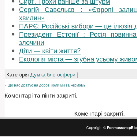
Сирт. Трохи раніше за штурм
Сергій Савельєв : «Європі зали
хвилин»
ПАРЄ: Російські вибори — це ілюзія 
Президент Естонії : Росія повинн
злочини
Діти — квіти життя?
Екологія міста — згубна усьому живо
Категорія
Думка блогосфери
|
«
Що нас дратує на дорозі коли ми за кермом?
Коментарі та пінги закриті.
Коментарі закриті.
Copyright ©
FonmassstapBlo