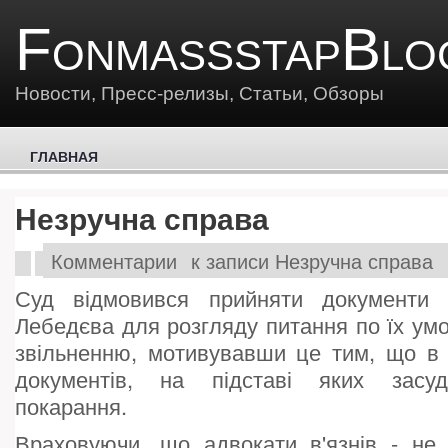
FonmassstapBlo
Новости, Пресс-релизы, Статьи, Обзоры
ГЛАВНАЯ
Незручна справа
Комментарии
к записи Незручна справа
Суд відмовився прийняти документи 
Лебедєва для розгляду питання по їх ум
звільненню, мотивувавши це тим, що в 
документів, на підставі яких засуд
покарання.
Враховуючи, що адвокати в'язнів - не 