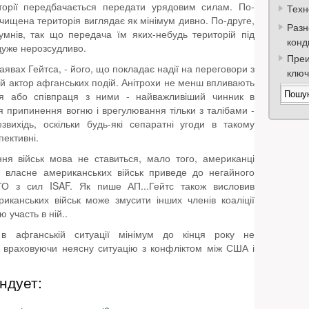
торії передбачається передати урядовим силам. По-
Техн
 очищена територія виглядає як мінімум дивно. По-друге,
Разн
умнів, так що передача їм яких-небудь територій під
конд
дуже нерозсудливо.
Преи
явах Гейтса, - його, що покладає надії на переговори з
ключ
ий актор афганських подій. Анітрохи не менш впливають
ня або співпраця з ними - найважливіший чинник в
ня припинення вогню і врегулювання тільки з талібами -
вихідь, оскільки будь-які сепаратні угоди в такому
пективні.
ня військ мова не ставиться, мало того, американці
 власне американських військ приведе до негайного
ТО з сил ISAF. Як пише АП...Гейтс також висловив
канських військ може змусити інших членів коаліції
 участь в ній..
 в афганській ситуації мінімум до кінця року не
, враховуючи неясну ситуацію з конфліктом між США і
ндует: