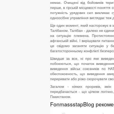
немає. Очищені від бойовиків тери
перше, в гірській місцевості поняття
потужність урядових сил викликає с
одноосібне управління виглядає теж 
Ще один момент, який насторожує в за
Талібаном. Талібан - далеко не єдин
на ситуацію племена. Протистоян
афганській війні. І вирішувати питан
це свідомо заганяти ситуацію у без
багатосторонньому конфлікті безперс
Швидше за все, ні про яке виведен
побоюються, що початок виведення
виведення військ союзників по НА
обеспокоеность, що виведення амери
переривати або різко скорочувати свою
Загалом - ніяких проривів, змін
передбачається - що цілком логічно
Пакистаном.
FonmassstapBlog рекоме