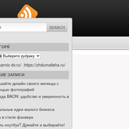
ГОРІЇ
ї
karniz-dv.ru/
https://zhdumalisha.ru/
.
ИЕ ЗАПИСИ
шайте дизайн своего жилища с
ощью фотографий
да BAON: удобство и уверенность в
альные идеи малого бизнеса
 в стиле фахверк
ть ноутбук? Думайте и выбирайте!