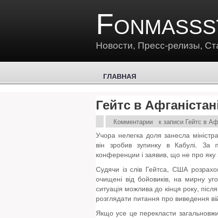
Fonmasss
Новости, Пресс-релизы, Ст
ГЛАВНАЯ
Гейтс в Афганістан
Комментарии
к записи Гейтс в Аф
Учора нелегка доля занесла міністр
він зробив зупинку в Кабулі. За 
конференции і заявив, що не про яку 
Судячи із слів Гейтса, США розрахо
очищені від бойовиків, на мирну уг
ситуація можлива до кінця року, післ
розглядати питання про виведення ві
Якщо усе це перекласти загальновжи