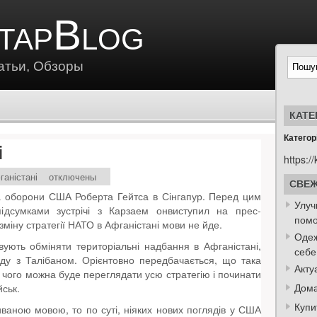
tapBlog
атьи, Обзоры
КАТЕ
Категорі
і
https://
ганістані
отключены
СВЕЖ
а оборони США Роберта Гейтса в Сінгапур. Перед цим
Улуч
підсумками зустрічі з Карзаем онвиступил на прес-
пом
зміну стратегії НАТО в Афганістані мови не йде.
Одеж
вують обміняти територіальні надбання в Афганістані,
себе
оду з Талібаном. Орієнтовно передбачається, що така
Акту
я чого можна буде переглядати усю стратегію і починати
Дома
йськ.
Купи
ваною мовою, то по суті, ніяких нових поглядів у США