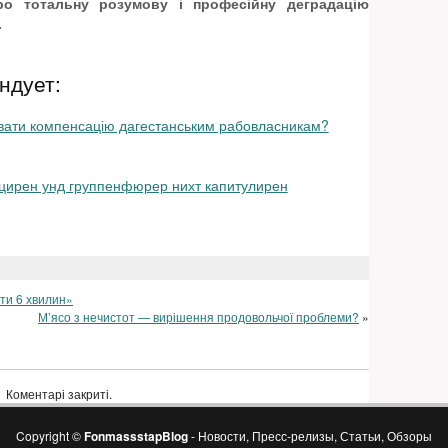
о тотальну розумову і професійну деградацію
.
ндует:
вати компенсацію дагестанським рабовласникам?
цирен унд группенфюрер нихт капитулирен
ти 6 хвилин»
М’ясо з нечистот — вирішення продовольчої проблеми?
»
Коментарі закриті.
Copyright ©
FonmassstapBlog
- Новости, Пресс-релизы, Статьи, Обзоры