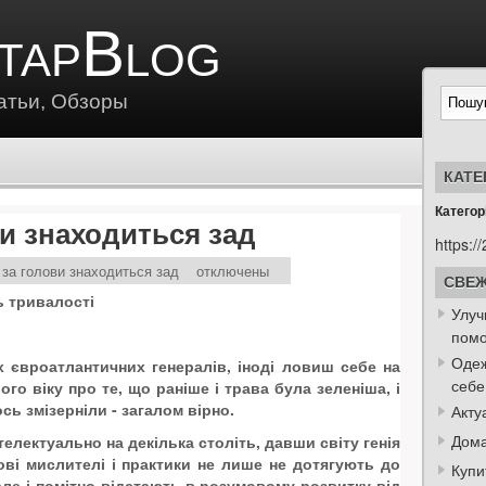
tapBlog
атьи, Обзоры
КАТЕ
Категорі
и знаходиться зад
https:/
за голови знаходиться зад
отключены
СВЕЖ
ь тривалості
Улуч
пом
Одеж
євроатлантичних генералів, іноді ловиш себе на
себе
го віку про те, що раніше і трава була зеленіша, і
ось змізерніли - загалом вірно.
Акту
Дома
електуально на декілька століть, давши світу генія
кові мислителі і практики не лише не дотягують до
Купи
але і помітно відстають в розумовому розвитку від