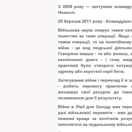
З 2009 року — заступник команд
Неаполі.
25
березня 2011 року - Командувач
Військова наука оперує таким ск
поняттям як темп операції. Якщо
темпи операції, то на понятійному
війна - це вид людської діяльно
Говорячи інакше - ти або воюєш, 
нескінченно довго - і тому завд
практиків було створити ситуац
одному або короткої серії битв.
Затягування війни і переклад її в 
- робить перемогу практично н
виснажує свої ресурси до тако
позамежною для її результату.
Війна в Лівії для Заходу вже пер
разі військової перемоги - вже д
повинні краще за політиків розу
наполягати на подальшому військо