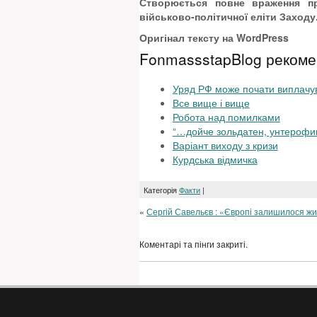
Створюється повне враження пр
військово-політичної еліти Заходу
Оригінал тексту на WordPress
FonmassstapBlog рекоме
Уряд РФ може почати виплачу
Все вище і вище
Робота над помилками
“…дойче зольдатен, унтерофи
Варіант виходу з кризи
Курдська відмичка
Категорія
Факти
|
«
Сергій Савельєв : «Європі залишилося жи
Коментарі та пінги закриті.