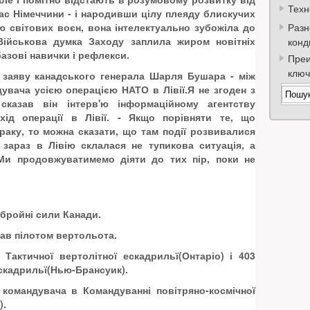
Техн
час Німеччини - і народивши цілу плеяду блискучих
ю світових воєн, вона інтелектуально зубожіла до
Разн
Військова думка Заходу заплила жиром новітніх
конд
базові навички і рефлекси.
Преи
ключ
 заяву канадського генерала Шарля Бушара - між
дувача усією операцією НАТО в Лівії.Я не згоден з
 сказав він інтерв'ю інформаційному агентству
хід операції в Лівії. - Якщо порівняти те, що
Іраку, то можна сказати, що там події розвивалися
 зараз в Лівію склалася не тупикова ситуація, а
 Ми продовжуватимемо діяти до тих пір, поки не
Збройні сили Канади.
став пілотом вертольота.
Тактичної вертолітної ескадрильї(Онтаріо) і 403
ескадрильї(Нью-Брансуик).
командувача в Командуванні повітряно-космічної
).