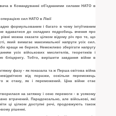
увача в Командуванні об'єднаними силами НАТО в
 операцією сил НАТО в Лівії
ладно формульованим і багато в чому інтуїтивним
 не вдаватися до складних подробиць вчення про
 рівні можна сказати цілком відому річ про те, що
сті, який вимагає максимальної напруги усіх сил.
або краще не берися. Неможливо зберігати напругу
анням усіх військових мислителів, теоретиків і
ію бліцкригу. Тобто, вирішити завдання війни в
затяжну фазу - як показала та ж Перша світова війна
евідмітною від поразки, оскільки переможець
го ж стану, як і переможений. Ціна війни стає
етворилася на затяжну і сенс перемоги - в усякому
авно втрачений. Парадоксально, але військові, які
міти ці цілком доступні речі, продовжують також
вому рішенні.