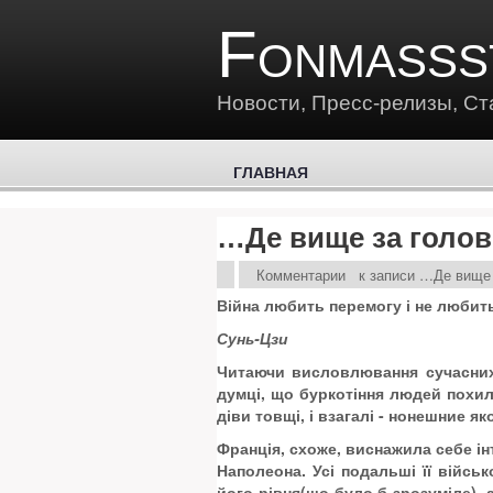
Fonmasss
Новости, Пресс-релизы, Ст
ГЛАВНАЯ
…Де вище за голов
Комментарии
к записи …Де вище 
Війна любить перемогу і не любит
Сунь-Цзи
Читаючи висловлювання сучасних 
думці, що буркотіння людей похило
діви товщі, і взагалі - нонешние як
Франція, схоже, виснажила себе інт
Наполеона. Усі подальші її війсь
його рівня(що було б зрозуміле), 