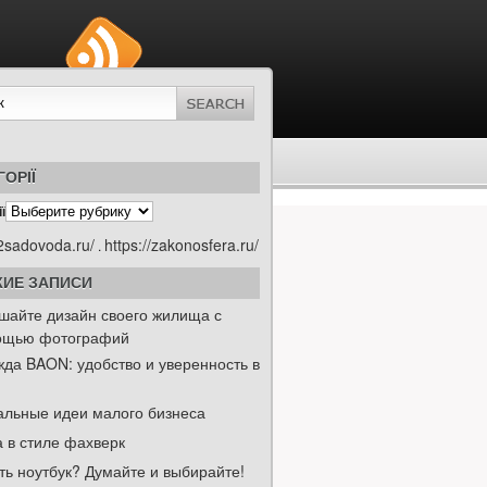
ГОРІЇ
ї
/2sadovoda.ru/
https://zakonosfera.ru/
.
ИЕ ЗАПИСИ
шайте дизайн своего жилища с
ощью фотографий
да BAON: удобство и уверенность в
альные идеи малого бизнеса
 в стиле фахверк
ть ноутбук? Думайте и выбирайте!