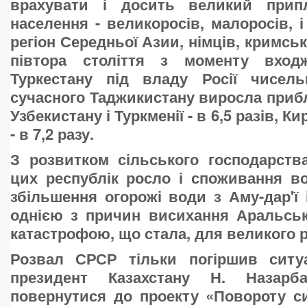
врахувати і досить великий припл
населення - великоросів, малоросів, і
регіон Середньої Азии, німців, кримськи
півтора століття з моменту входж
Туркестану під владу Росії чисель
сучасного Таджикистану виросла прибли
Узбекистану і Туркменії - в 6,5 разів, Ки
- в 7,2 разу.
З розвитком сільського господарств
цих республік росло і споживання во
збільшення огорожі води з Аму-дар'ї і
однією з причин висихання Аральськ
катастрофою, що стала, для великого р
Розвал СРСР тільки погіршив ситу
президент Казахстану Н. Назарб
повернутися до проекту «Повороту си