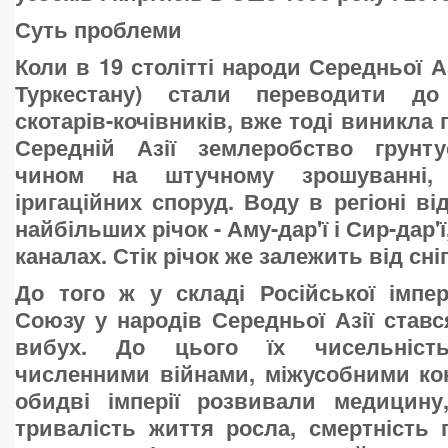
Суть проблеми
Коли в 19 столітті народи Середньої Аз
Туркестану) стали переводити до
скотарів-кочівників, вже тоді виникла
Середній Азії землеробство грунт
чином на штучному зрошуванні,
іригаційних споруд. Воду в регіоні ві
найбільших річок - Аму-дар'ї і Сир-дар'ї
каналах. Стік річок же залежить від сні
До того ж у складі Російської імпер
Союзу у народів Середньої Азії став
вибух. До цього їх чисельність
численними війнами, міжусобними ко
обидві імперії розвивали медицину, 
тривалість життя росла, смертність 