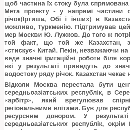
щоб частина їх стоку була спрямована
Мета проекту - у напрямі частини с
річок(Іртиша, Обі і інших) в Казахста
можливо, Туркменію. Підтримував цей
мер Москви Ю. Лужков. До того ж потр
той факт, що той же Казахстан, з
«стискує» Китай. Пекін, незважаючи на
веде значні іригаційні роботи біля ко
які у результаті приведуть до знач
водостоку ряду річок. Казахстан чекає 
Відколи Москва перестала бути цен
середньоазіатських республік, в Сере
«арбітр», який врегулював спір
регіональними елітами. Був для респуб
ресурсним донором. У результат
середньоазіатських республік, окрім 