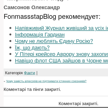
Самсонов Олександр
FonmassstapBlog рекомендует:
Напівживий Журнал живіший за усіх 
Інформація Гардиан
Чому не люблять Єдину Росію?
Їж, що дають?
У Пітері крейсер Аврору знову захоп
Навіщо флот США зайшов в Чорне м
Категорія
Факти
|
«
Чому замість агресорів не підтримати істинних союзників?
Коментарі та пінги закриті.
Коментарі закриті.