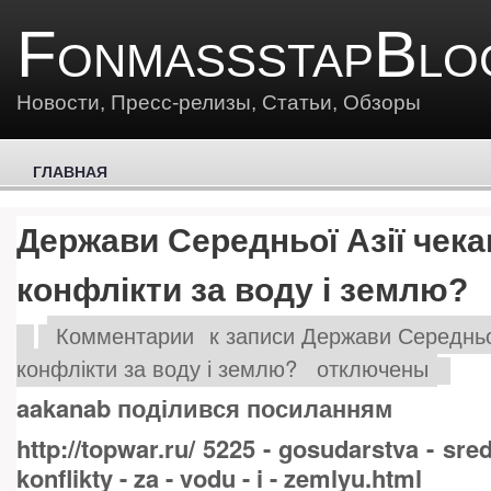
FonmassstapBlo
Новости, Пресс-релизы, Статьи, Обзоры
ГЛАВНАЯ
Держави Середньої Азії чек
конфлікти за воду і землю?
Комментарии
к записи Держави Середньої
конфлікти за воду і землю?
отключены
aakanab поділився посиланням
http://topwar.ru/ 5225 - gosudarstva - sred
konflikty - za - vodu - i - zemlyu.html