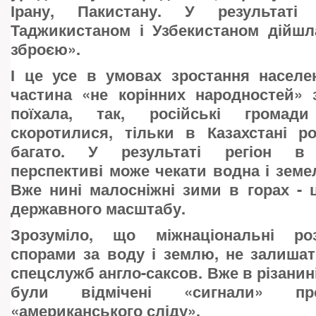
Ірану, Пакистану. У результаті
Таджикистаном і Узбекистаном дійшл
зброєю».
І це усе в умовах зростання населе
частина «не корінних народностей» 
поїхала, так, російські громад
скоротилися, тільки в Казахстані р
багато. У результаті регіон в 
перспективі може чекати водна і земе
Вже нині малосніжні зими в горах -
державного масштабу.
Зрозуміло, що міжнаціональні розб
спорами за воду і землю, не залиша
спецслужб англо-саксов. Вже в різанин
були відмічені «сигнали» пр
«американського сліду».