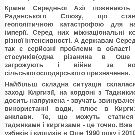
Країни Середньої Азії пожинають
Радянського Союзу, що ста
геополітичною катастрофою для на
імперії. Серед них міжнаціональні к
різної інтенсивності. А державам Середн
так є серйозні проблеми в області 
стосунків(одна різанина в Оше 
загрожують і війни за в
сільськогосподарського призначення.
Найбільш складна ситуація склалас
заході Киргизії, на кордоні з Таджики
досить напружена - звучать звинуваче
використанні води, плюс в Киргиз
анклави. Те, що можуть статися
таджиками і киргизами - це точно. Вже 
узбеків і киргизів в Оше 1990 року і 2010