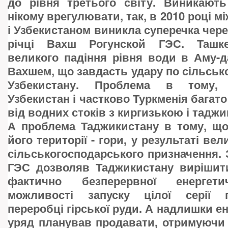
до рівня третього світу. Виникають
нікому врегулювати, так, в 2010 році 
і Узбекистаном виникла суперечка чере
річці Вахш Рогунской ГЭС. Ташк
великого падіння рівня води в Аму-дар
Вахшем, що завдасть удару по сільськ
Узбекистану. Проблема в тому, 
Узбекистан і частково Туркменія багат
від водних стоків з киргизькою і тадж
А проблема Таджикистану в тому, що
його території - гори, у результаті вел
сільськогосподарського призначення. 
ГЭС дозволяв Таджикистану вирішит
фактично безперервної енергет
можливості запуску цілої серії 
переробці гірської руди. А надлишки е
уряд планував продавати, отримуючи в