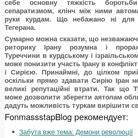
себе основну тяжкість боротьб
сепаратизмом, клінч між ними автом
руки курдам. Що небажано ні для 
Тегерана.
Сумарно можна сказати, що незважаюч
риторику Ірану розумна і прорах
Туреччини в курдському і ізраїльськом
може понизити участь Ірану в конфлікт
і Сирією. Принаймні, до цілком при
оскільки прямо здавати Сирію Іран н
великі репутаційні втрати. Так що 
може дозволити зберегти аятолам обл
дадуть можливість туркам вирішити св
FonmassstapBlog рекомендует:
Забута вже тема: Демони революції