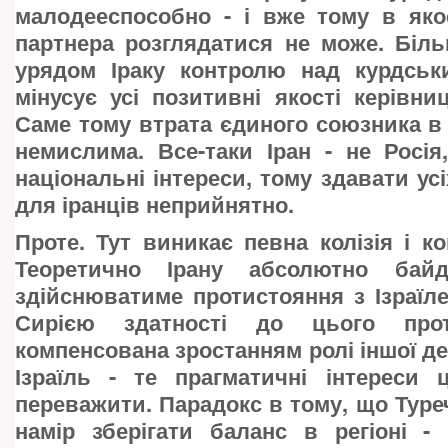
малодееспособно - і вже тому в яко
партнера розглядатися не може. Біль
урядом Іраку контролю над курдськ
мінусує усі позитивні якості керівниц
Саме тому втрата єдиного союзника в р
немислима. Все-таки Іран - не Росія
національні інтереси, тому здавати ус
для іранців неприйнятно.
Проте. Тут виникає певна колізія і ко
Теоретично Ірану абсолютно бай
здійснюватиме протистояння з Ізраїле
Сирією здатності до цього прот
компенсована зростанням ролі іншої де
Ізраїль - те прагматичні інтереси 
переважити. Парадокс в тому, що Туреч
намір зберігати баланс в регіоні -