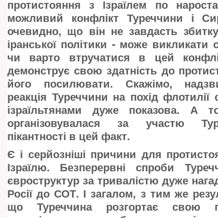
протистояння з Ізраїлем по нарост
можливий конфлікт Туреччини і Си
очевидно, що він не завдасть збитк
іранської політики - може викликати с
чи варто втручатися в цей конфлі
демонструє свою здатність до протис
його посилювати. Скажімо, надзв
реакція Туреччини на похід флотилії с
ізраїльтянами дуже показова. А т
організовувалася за участю Тур
пікантності в цей факт.
Є і серйозніші причини для протисто
Ізраїлю. Безперервні спроби Туре
євроструктур за тривалістю дуже наг
Росії до СОТ. І загалом, з тим же резу
що Туреччина розгортає свою п