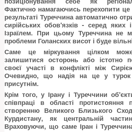
позиціонування себе як регіона
Фактично намагаючись перехопити це з
результаті Туреччина автоматично отр
сирійських обов'язків - серед яких 
Ізраїлем. При цьому Туреччина не м
проблеми Голанских висот і буде вільні
Саме це міркування цілком може
залишитися осторонь або істотно 
своєї участі в конфлікті між Сиріє
Очевидно, що надія на це у турок
присутнім.
Крім того, у Ірану і Туреччини об'єк
співпраці в області протистояння
створенню Великого Близького Сход
Курдистану, як центральній части
Враховуючи, що саме Іран і Туреччи