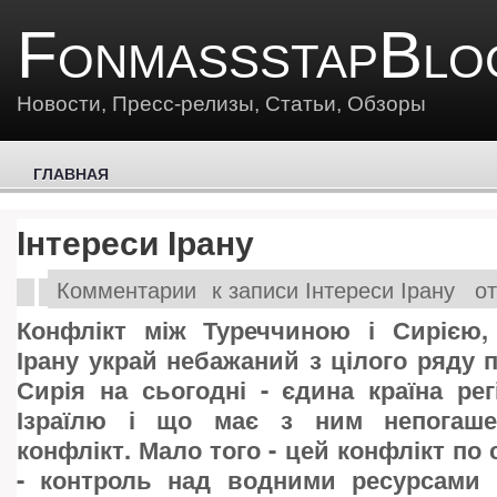
FonmassstapBlo
Новости, Пресс-релизы, Статьи, Обзоры
ГЛАВНАЯ
Інтереси Ірану
Комментарии
к записи Інтереси Ірану
от
Конфлікт між Туреччиною і Сирією,
Ірану украй небажаний з цілого ряду п
Сирія на сьогодні - єдина країна рег
Ізраїлю і що має з ним непогаше
конфлікт. Мало того - цей конфлікт по 
- контроль над водними ресурсами 