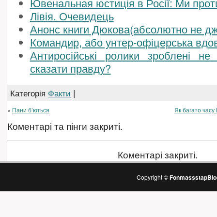
Ювенальная юстиція в Росії: Ми прот
Лівія. Очевидець
Анонс книги Дюкова(абсолютно не дж
Командир, або унтер-офіцерська вдо
Антиросійські ролики зроблені не
сказати правду?
Категорія
Факти
|
«
Пани б’ються
Як багато часу
Коментарі та пінги закриті.
Коментарі закриті.
Copyright ©
FonmassstapBlo