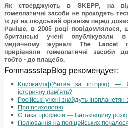
Як стверджують в SKEPP, на від
гомеопатичні засоби не проходять тес
їх дії на людський організм перед доз
Раніше, в 2005 році повідомлялося, 
британські учені опублікували в
медичному журналі The Lancet с
прирівняли гомеопатичні засоби до 
тобто - до плацебо.
FonmassstapBlog рекомендует:
Клиокампф(битва за історію) — 
історичну пам’ять?
Російські учені знайдуть інопланетян 
Про психологію
Є така професія — Батьківщину розк
Полювання на поліцейських почалос