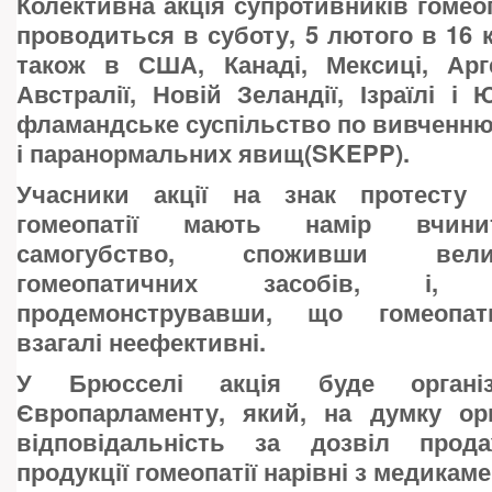
Колективна акція супротивників гомео
проводиться в суботу, 5 лютого в 16 к
також в США, Канаді, Мексиці, Арге
Австралії, Новій Зеландії, Ізраїлі і
фламандське суспільство по вивченн
і паранормальних явищ(SKEPP).
Учасники акції на знак протесту 
гомеопатії мають намір вчини
самогубство, споживши вели
гомеопатичних засобів, і,
продемонструвавши, що гомеопат
взагалі неефективні.
У Брюсселі акція буде органі
Європарламенту, який, на думку орг
відповідальність за дозвіл прод
продукції гомеопатії нарівні з медикам