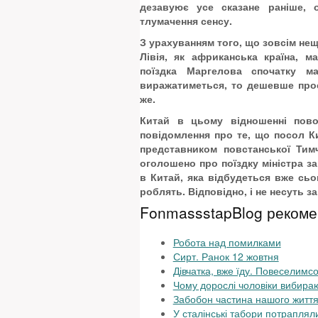
дезавуює усе сказане раніше, 
тлумачення сенсу.
З урахуванням того, що зовсім не
Лівія, як африканська країна, 
поїздка Маргелова спочатку 
виражатиметься, то дешевше прост
же.
Китай в цьому відношенні пов
повідомлення про те, що посол Ки
представником повстанської Тим
оголошено про поїздку міністра з
в Китай, яка відбудеться вже сьо
роблять. Відповідно, і не несуть з
FonmassstapBlog рекоме
Робота над помилками
Сирт. Ранок 12 жовтня
Дівчатка, вже їду. Повеселимс
Чому дорослі чоловіки вибира
Забобон частина нашого житт
У сталінські табори потраплял