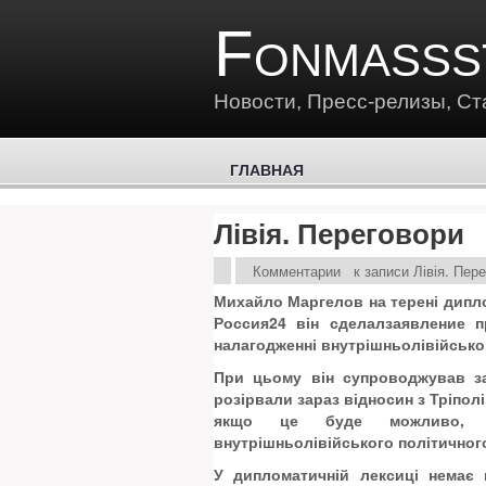
Fonmasss
Новости, Пресс-релизы, Ст
ГЛАВНАЯ
Лівія. Переговори
Комментарии
к записи Лівія. Пер
Михайло Маргелов на терені дипло
Россия24 він сделалзаявление п
налагодженні внутрішньолівійсько
При цьому він супроводжував з
розірвали зараз відносин з Тріполі
якщо це буде можливо, ви
внутрішньолівійського політичного
У дипломатичній лексиці немає