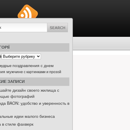
ГОРІЇ
ї
поздравления с днем
мудрые
ния мужчине
с картинками и прозой
ИЕ ЗАПИСИ
шайте дизайн своего жилища с
ощью фотографий
да BAON: удобство и уверенность в
альные идеи малого бизнеса
 в стиле фахверк