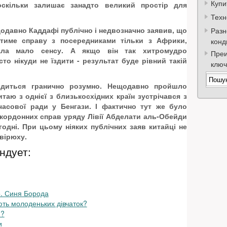
Купи
оскільки залишає занадто великий простір для
Техн
щодавно Каддафі публічно і недвозначно заявив, що
Разн
матиме справу з посередниками тільки з Африки,
конд
мала мало сенсу. А якщо він так хитромудро
Преи
о нікуди не їздити - результат буде рівний такій
ключ
одиться гранично розумно. Нещодавно пройшло
таю з однієї з близькосхідних країн зустрічався з
часової ради у Бенгази. І фактично тут же було
акордонних справ уряду Лівії Абделати аль-Обейди
годні. При цьому ніяких публічних заяв китайці не
авірюху.
ндует:
о. Синя Борода
ють молоденьких дівчаток?
я?
и