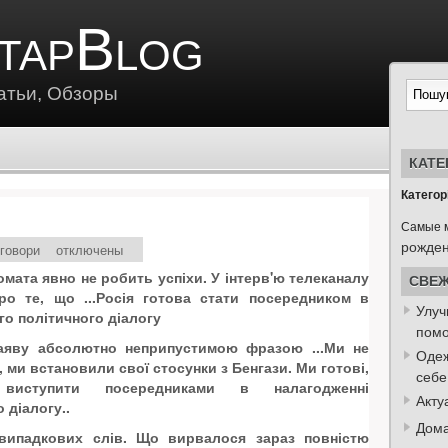
tapBlog
атьи, Обзоры
КАТЕ
Категорі
Самые 
рожде
еговори
отключены
мата явно не робить успіхи. У інтерв'ю телеканалу
СВЕЖ
ро те, що ...Росія готова стати посередником в
Улуч
го політичного діалогу
пом
аяву абсолютно неприпустимою фразою ...Ми не
Одеж
, ми встановили свої стосунки з Бенгази. Ми готові,
себе
ступити посередниками в налагодженні
Акту
 діалогу..
Дома
 випадкових слів. Що вирвалося зараз повністю