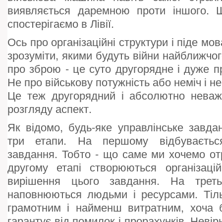
виявляється даремною проти іншого. Щ
спостерігаємо в Лівії.
Ось про організаційні структури і піде мо
зрозуміти, якими будуть війни найближчо
про зброю - це суто другорядне і дуже п
Не про військову потужність або неміч і не
Це теж другорядний і абсолютно неваж
розгляду аспект.
Як відомо, будь-яке управлінське завда
три етапи. На першому відбуваєть
завдання. Тобто - що саме ми хочемо отр
другому етапі створюються організацій
вирішення цього завдання. На треть
наповнюються людьми і ресурсами. Тіль
грамотним і найменш витратним, хоча б
гарантує від помилок і прорахунків. Нев