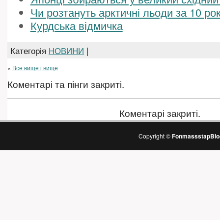
Чи розтануть арктичні льоди за 10 рок
Курдська відмичка
Категорія
НОВИНИ
|
«
Все вище і вище
Коментарі та пінги закриті.
Коментарі закриті.
Copyright ©
FonmassstapBlo