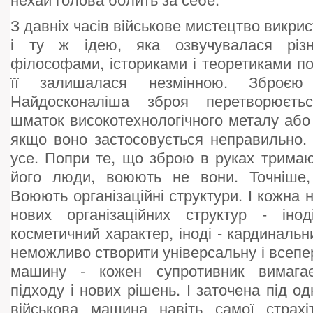
З давніх часів військове мистецтво викри
і ту ж ідею, яка озвучувалася різн
філософами, істориками і теоретиками по
її залишалася незмінною. Зброє
Найдосконаліша зброя перетворюєт
шматок високотехнологічного металу або 
якщо воно застосовується неправильно.
усе. Попри те, що зброю в руках тримаю
його люди, воюють не вони. Точніше,
Воюють організаційні структури. І кожна 
нових організаційних структур - інод
косметичний характер, іноді - кардиналь
неможливо створити універсальну і всепе
машину - кожен супротивник вимагає
підходу і нових рішень. І заточена під о
військова машина навіть самої страхіт