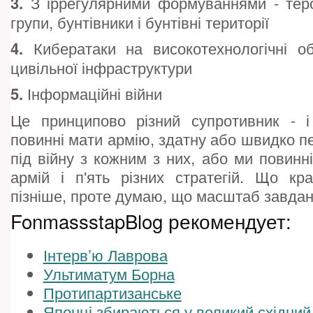
3.
З іррегулярними формуваннями - теро
групи, бунтівники і бунтівні території
4.
Кибератаки на високотехнологічні об'
цивільної інфраструктури
5.
Інформаційні війни
Це принципово різний супротивник - і
повинні мати армію, здатну або швидко 
під війну з кожним з них, або ми повинні
армій і п'ять різних стратегій. Що кр
пізніше, проте думаю, що масштаб завда
FonmassstapBlog рекомендует:
Інтерв’ю Лаврова
Ультиматум Борна
Протипартизанське
Японці збираються у великий східний