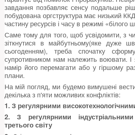
завдання позбавляє сенсу подальше ріш
побудована оргструктура має низький ККД
частину ресурсів і часу в режимі «білого шу
Саме тому для того, щоб усвідомити, з ч
зіткнутися в майбутньому(яке дуже ш
сьогоденням), треба спочатку сформ
супротивником нам належить воювати. І
намір його перемагати або у гіршому раз
плани.
На мій погляд, ми будемо вимушені вести
декілька з п'яти можливих конфліктів:
1.
З регулярними високотехнологічним
2.
З регулярними індустріальними
третього світу