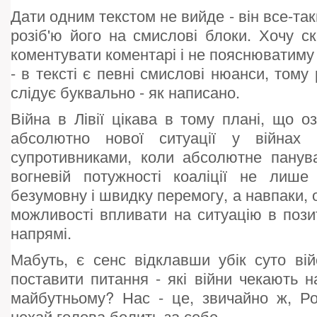
Дати одним текстом не вийде - він все-так
розіб'ю його на смислові блоки. Хочу ск
коментувати коментарі і не пояснюватиму н
- в тексті є певні смислові нюанси, тому
слідує буквально - як написано.
Війна в Лівії цікава в тому плані, що о
абсолютно нової ситуації у війнах 
супротивниками, коли абсолютне панува
вогневій потужності коаліції не лише
безумовну і швидку перемогу, а навпаки, о
можливості впливати на ситуацію в поз
напрямі.
Мабуть, є сенс відклавши убік суто вій
поставити питання - які війни чекають 
майбутньому? Нас - це, звичайно ж, Ро
нехай голова болить за себе.