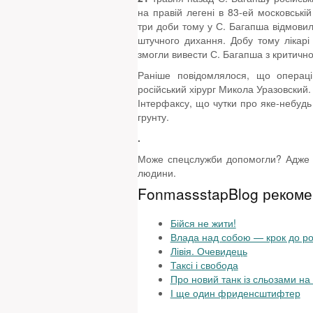
на правій легені в 83-ей московській
три доби тому у С. Багапша відмовили
штучного дихання. Добу тому лікарі
змогли вивести С. Багапша з критично
Раніше повідомлялося, що операц
російський хірург Микола Уразовский.
Інтерфаксу, що чутки про яке-небудь
грунту.
.
Може спецслужби допомогли? Адже не
людини.
FonmassstapBlog рекоме
Бійся не жити!
Влада над собою — крок до ро
Лівія. Очевидець
Таксі і свобода
Про новий танк із сльозами на
І ще один фриденсштифтер