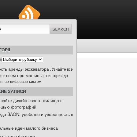
ГОРІЇ
ї
сть аренды экскаватора
. Узнайте всё
всем про машины
ке в
от истории до
нных цифровых систем.
ИЕ ЗАПИСИ
шайте дизайн своего жилища с
ощью фотографий
да BAON: удобство и уверенность в
альные идеи малого бизнеса
 в стиле фахверк