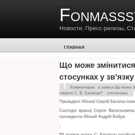
Fonmasss
Новости, Пресс-релизы, Ст
ГЛАВНАЯ
Що може змінитися
стосунках у зв’язку
Комментарии
к записи Що може зм
смертю С. В. Багапши?
отключены
Президент Абхазії Сергій Багапш помер
Сьогодні вранці Сергія Васильовича
президента Абхазії Андрій Бобуа.
.
21
травня назад С. Багапшу російсь