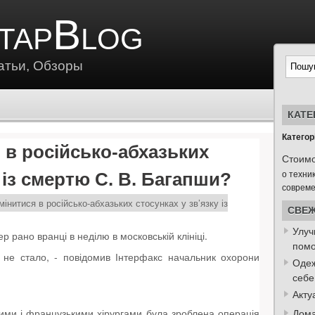
tapBlog
атьи, Обзоры
КАТЕ
Категорі
 в російсько-абхазьких
Стоимо
о техни
 із смертю С. В. Багапши?
совреме
інитися в російсько-абхазьких стосунках у зв’язку із
СВЕЖ
Улуч
 рано вранці в неділю в московській клініці.
пом
 не стало, - повідомив Інтерфакс начальник охорони
Одеж
себе
Акту
кими і французькими хірургами була зроблена операція
Дома