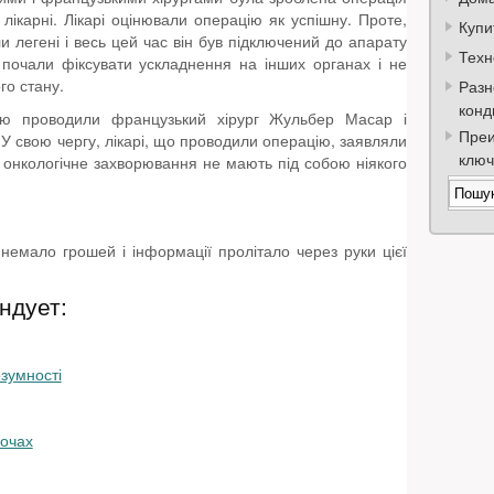
 лікарні. Лікарі оцінювали операцію як успішну. Проте,
Купи
 легені і весь цей час він був підключений до апарату
Техн
 почали фіксувати ускладнення на інших органах і не
го стану.
Разн
конд
ію проводили французький хірург Жульбер Масар і
Преи
 У свою чергу, лікарі, що проводили операцію, заявляли
ключ
 онкологічне захворювання не мають під собою ніякого
мало грошей і інформації пролітало через руки цієї
ндует:
зумності
 очах