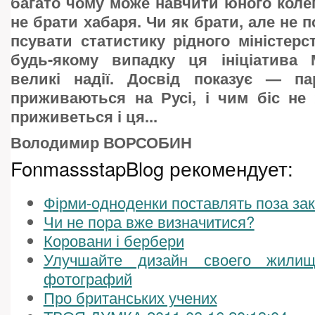
багато чому може навчити юного колег
не брати хабаря. Чи як брати, але не 
псувати статистику рідного міністер
будь-якому випадку ця ініціатива
великі надії. Досвід показує — пар
приживаються на Русі, і чим біс не
приживеться і ця...
Володимир ВОРСОБИН
FonmassstapBlog рекомендует:
Фірми-одноденки поставлять поза за
Чи не пора вже визначитися?
Коровани і бербери
Улучшайте дизайн своего жил
фотографий
Про британських учених