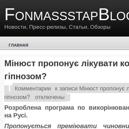
FonmassstapBlo
Новости, Пресс-релизы, Статьи, Обзоры
ГЛАВНАЯ
Мінюст пропонує лікувати к
гіпнозом?
Комментарии
к записи Мінюст пропонує л
гіпнозом?
отключены
Розроблена програма по викорінюва
на Русі.
Пропонується преміювати чиновни