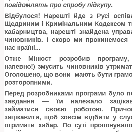
повідомлять про спробу підкупу.
Відбулося! Нарешті йде з Русі оспі
Щедриним і Кримінальним Кодексом т
хабарництва, нарешті знайдена управ
чиновників. І скоро ми прокинемося
нас країні...
Отже Мінюст розробив програму,
напевно!) змусить чиновників утримати
Оголошено, що вони мають бути грамо
розторопними.
Перед розробниками програми було п
завдання — їм належало зацікав
займатися своєю роботою. Причо
зацікавити, щоб зовсім відбити у с
отримати хабар. По суті пропонувал