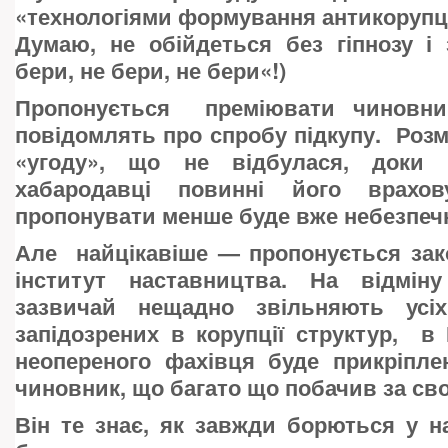
«технологіями формування антикорупцій
Думаю, не обійдеться без гіпнозу і
бери, не бери, не бери«!)
Пропонується преміювати чиновни
повідомлять про спробу підкупу. Розм
«угоду», що не відбулася, доки 
хабародавці повинні його врахову
пропонувати менше буде вже небезпеч
Але найцікавіше — пропонується зак
інститут наставництва. На відміну
зазвичай нещадно звільняють усіх 
запідозрених в корупції структур, в 
неопереного фахівця буде прикріпле
чиновник, що багато що побачив за сво
Він те знає, як завжди борються у на