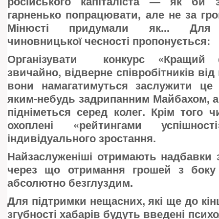
російського капіталіста — як би 
гарненько попрацювати, але не за грош
Мінюсті придумали як... Для
чиновницької чесності пропонується:
Організувати конкурс «Кращий ф
звичайно, відверне співробітників від
вони намагатимуться заслужити це
яким-небудь задрипанним Майбахом, 
підніметься серед колег. Крім того 
охоплені «рейтингами успішност
індивідуального зростання.
Найзаслуженіші отримають надбавки з
через що отримання грошей з боку 
абсолютно безглуздим.
Для підтримки нещасних, які ще до кін
згубності хабарів будуть введені психол